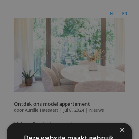
NL
FR
Ontdek ons model appartement
door
Aurélie Haesaert
|
jul 8, 2024
|
Nieuws
Motown Parc biedt een unieke woonervaring waar
×
comfort en stijl samenkomen. Kom langs en ervaar
Deze website maakt gebruik
zelf de rustgevende ambiance en de hoogwaardige