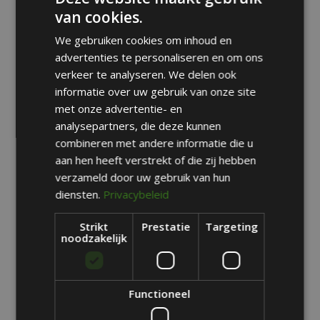
materialen die ons project zo bijzonder maken. Neem
van cookies.
contact met ons op om een afspraak te maken en
We gebruiken cookies om inhoud en
ontdek de mogelijkheden...
advertenties te personaliseren en om ons
verkeer te analyseren. We delen ook
informatie over uw gebruik van onze site
met onze advertentie- en
Zoeken
analysepartners, die deze kunnen
combineren met andere informatie die u
Recent Posts
aan hen heeft verstrekt of die zij hebben
verzameld door uw gebruik van hun
Ontdek ons model appartement
diensten.
Privacybeleid
Groene oase in de stad: wonen in Motown Parc in
Brussel
Strikt
Prestatie
Targeting
noodzakelijk
Van crèche tot sportclub: kindvriendelijk wonen bij
Motown Parc
Wonen in stijl: ontdek onze nieuwbouwappartementen
Functioneel
De werken lopen ten einde